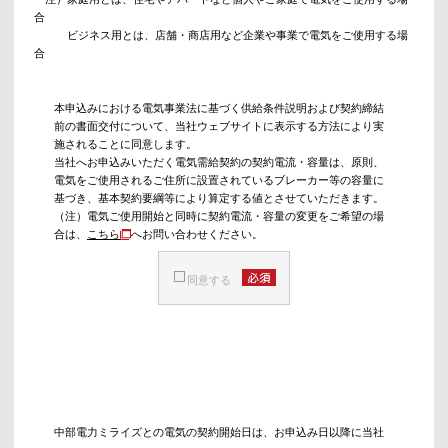
合
ビジネス用とは、店舗・商店用など企業や事業で電気をご使用する場
合
本申込みにおける電気事業法に基づく供給条件説明および契約締結
前の書面交付について、当社ウェブサイトに表示する方法により実
施されることに同意します。
当社へお申込みいただく電気需給契約の契約電流・容量は、原則、
電気をご使用されるご住所に設置されているブレーカー等の容量に
基づき、基本契約要綱等により算定する値とさせていただきます。
（注）電気ご使用開始と同時に契約電流・容量の変更をご希望の場
合は、
こちら
へお問い合わせください。
同意する
中部電力ミライズとの電気の契約開始日は、お申込み日以降に当社